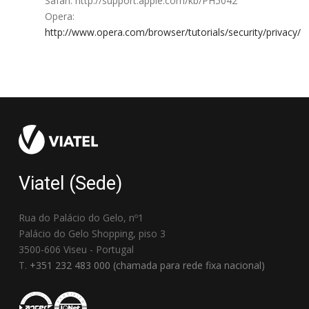
Safari: http://support.apple.com/kb/PH5042
Opera:
http://www.opera.com/browser/tutorials/security/privacy/
Viatel (Sede)
Rua do Palácio do Gelo, nº1
Palácio do Gelo Shopping, piso 3
3500-606 Viseu - Portugal
T.
+351 232 483 000 (chamada para rede fixa nacional)