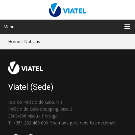
Menu
Home
/
Notícias
Viatel (Sede)
Rua do Palácio do Gelo, nº1
Palácio do Gelo Shopping, piso 3
3500-606 Viseu - Portugal
T.
+351 232 483 000 (chamada para rede fixa nacional)